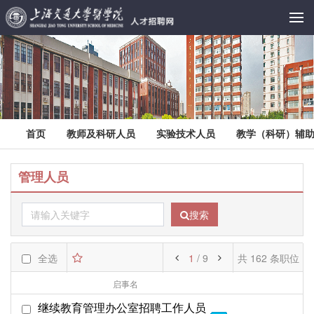
首页
教师及科研人员
实验技术人员
教学（科研）辅
管理人员
搜索
全选
1
/ 9
共 162 条职位
启事名
部门名
起始日期
继续教育管理办公室招聘工作人员