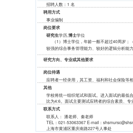
招聘人数：1 名
聘用方式
事业编制
岗位要求
研究生
学历,
博士
学位
（1）博士学位，年龄一般不超过40周岁；
较强的综合事务管理能力、较好的逻辑分析能
研究方向、专业或其他要求
岗位待遇
应聘者一经录用，其工资、福利和社会保险等
其他
学校将统一组织笔试和面试。进入面试的最低合
比为4:6。面试主要测试应聘者的综合素质、
联系方式
联系人： 潘老师、秦老师
TEL：021-53063367 E-mail：shsmursc@shsm
上海市黄浦区重庆南路227号人事处