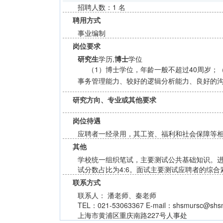
招聘人数：1 名
聘用方式
事业编制
岗位要求
研究生
学历,
博士
学位
（1）博士学位，年龄一般不超过40周岁；
事务管理能力、较好的逻辑分析能力、良好的
研究方向、专业或其他要求
岗位待遇
应聘者一经录用，其工资、福利和社会保障等
其他
学校统一组织笔试，主要测试公共基础知识。进
试分数占比为4:6。面试主要测试应聘者的综
联系方式
联系人： 潘老师、秦老师
TEL：021-53063367 E-mail：shsmursc@shsm
上海市黄浦区重庆南路227号人事处