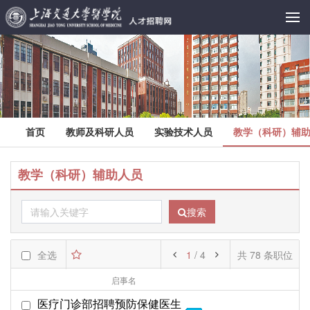
首页
教师及科研人员
实验技术人员
教学（科研）辅
教学（科研）辅助人员
搜索
全选
1
/ 4
共 78 条职位
启事名
部门名
起始日期
医疗门诊部招聘预防保健医生