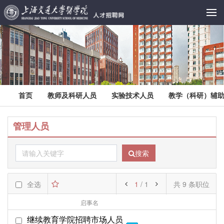
首页
教师及科研人员
实验技术人员
教学（科研）辅
管理人员
搜索
全选
1
/ 1
共 9 条职位
启事名
部门名
起始日期
继续教育学院招聘市场人员