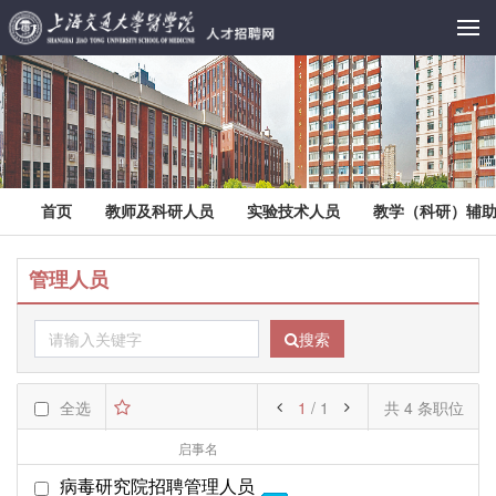
首页
教师及科研人员
实验技术人员
教学（科研）辅
管理人员
搜索
全选
1
/ 1
共 4 条职位
启事名
部门名
起始日期
病毒研究院招聘管理人员