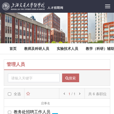
首页
教师及科研人员
实验技术人员
教学（科研）辅
管理人员
搜索
全选
1
/ 1
共 6 条职位
启事名
部门名
起始日期
教务处招聘工作人员