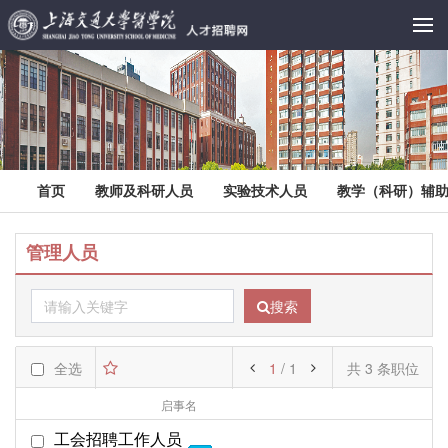
首页
教师及科研人员
实验技术人员
教学（科研）辅
管理人员
搜索
全选
1
/ 1
共 3 条职位
启事名
部门名
起始日期
工会招聘工作人员