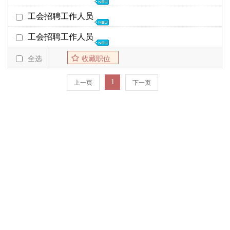
截至日期
发布时间
26年01月22日
工会招聘工作人员
工会、妇委会
26年02月28日
01-21
25年01月14日
工会招聘工作人员
工会、妇委会
25年02月07日
01-06
18年02月24日
全选
收藏职位
工会、妇委会
18年03月02日
02-24
1
上一页
下一页