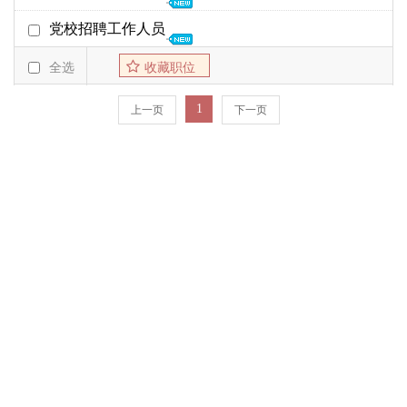
截至日期
发布时间
25年04月16日
党校招聘工作人员
党校
25年04月30日
01-06
19年04月08日
全选
收藏职位
党校
19年04月24日
04-10
1
上一页
下一页