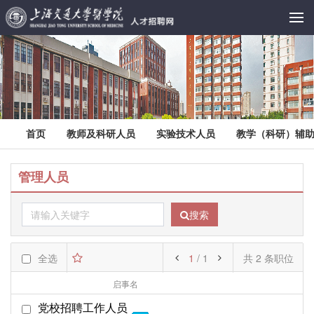
首页
教师及科研人员
实验技术人员
教学（科研）辅
管理人员
搜索
全选
1
/ 1
共 2 条职位
启事名
部门名
起始日期
党校招聘工作人员