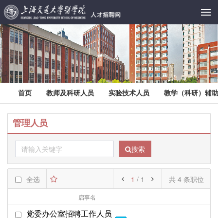
首页
教师及科研人员
实验技术人员
教学（科研）辅
管理人员
搜索
全选
1
/ 1
共 4 条职位
启事名
部门名
起始日期
党委办公室招聘工作人员