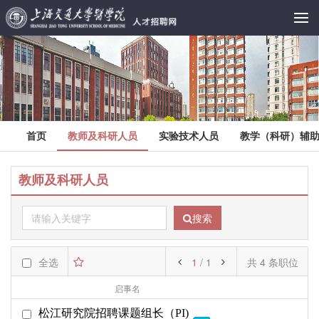
首页
教师及科研人员
实验技术人员
教学（科研）辅
教师及科研人员
搜索
全选
1
/ 1
共 4 条职位
启事名
部门名
起始日期
松江研究院招聘课题组长（PI)