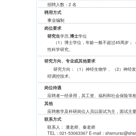
招聘人数：2 名
聘用方式
事业编制
岗位要求
研究生
学历,
博士
学位
（1）博士学位，年龄一般不超过45周岁
性科学研究。
研究方向、专业或其他要求
研究方向：（1）神经生物学 、（2）神经发
经调控技术。
岗位待遇
应聘者一经录用，其工资、福利和社会保险等
其他
应聘教学及科研岗位人员以面试为主，面试主
联系方式
联系人： 潘老师、秦老师
TEL：021-53063367 E-mail：shsmursc@shsm